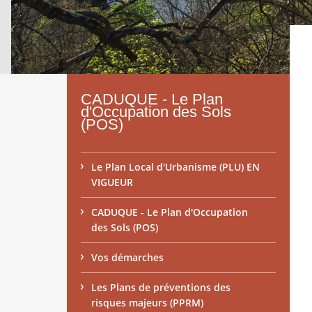
CADUQUE - Le Plan
d'Occupation des Sols
(POS)
Le Plan Local d'Urbanisme (PLU) EN
VIGUEUR
CADUQUE - Le Plan d'Occupation
des Sols (POS)
Vos démarches
Les Plans de préventions des
risques majeurs (PPRM)