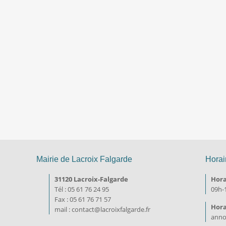
Mairie de Lacroix Falgarde
Horai
31120 Lacroix-Falgarde
Hora
Tél : 05 61 76 24 95
09h-
Fax : 05 61 76 71 57
Hora
mail : contact@lacroixfalgarde.fr
annon